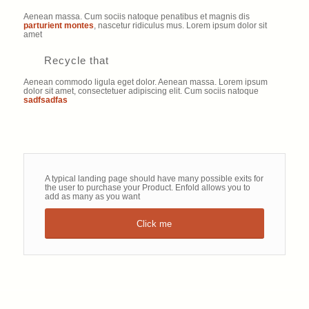
Aenean massa. Cum sociis natoque penatibus et magnis dis
parturient montes
, nascetur ridiculus mus. Lorem ipsum dolor sit
amet
Recycle that
Aenean commodo ligula eget dolor. Aenean massa. Lorem ipsum
dolor sit amet, consectetuer adipiscing elit. Cum sociis natoque
sadfsadfas
A typical landing page should have many possible exits for
the user to purchase your Product. Enfold allows you to
add as many as you want
Click me