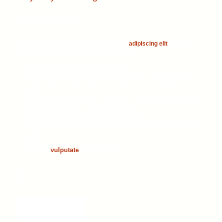
Lorem ipsum dolor sit amet, consectetuer
adipiscing elit
. Aenean
commodo ligula eget dolor. Aenean massa.
Nulla consequat massa quis enim.
Donec pede justo, fringilla vel, aliquet nec, vulputate eget,
arcu.
In enim justo, rhoncus ut, imperdiet a, venenatis vitae, justo.
Nullam dictum felis eu pede mollis pretium.
Integer tincidunt. Cras dapibus. Vivamus elementum semper
nisi.
Aenean
vulputate
eleifend tellus.
Learn more...