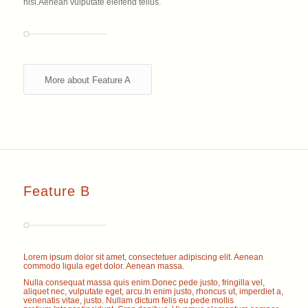
nisi.Aenean vulputate eleifend tellus.
More about Feature A
Feature B
Lorem ipsum dolor sit amet, consectetuer adipiscing elit. Aenean
commodo ligula eget dolor. Aenean massa.
Nulla consequat massa quis enim.Donec pede justo, fringilla vel,
aliquet nec, vulputate eget, arcu.In enim justo, rhoncus ut, imperdiet a,
venenatis vitae, justo. Nullam dictum felis eu pede mollis