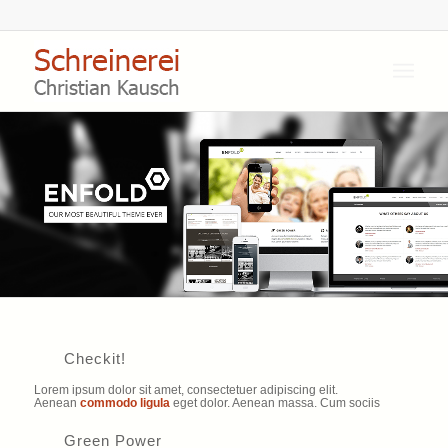
Checkit!
Lorem ipsum dolor sit amet, consectetuer adipiscing elit.
Aenean
commodo ligula
eget dolor. Aenean massa. Cum sociis
Green Power