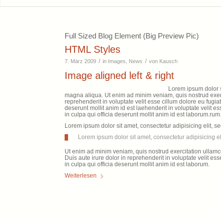
Full Sized Blog Element (Big Preview Pic)
HTML Styles
/
/
7. März 2009
in
Images
,
News
von
Kausch
Image aligned left & right
Lorem ipsum dolor si
magna aliqua. Ut enim ad minim veniam, quis nostrud exerc
reprehenderit in voluptate velit esse cillum dolore eu fugiat
deserunt mollit anim id est laehenderit in voluptate velit e
in culpa qui officia deserunt mollit anim id est laborum.rum
Lorem ipsum dolor sit amet, consectetur adipisicing elit, 
Lorem ipsum dolor sit amet, consectetur adipisicing e
Ut enim ad minim veniam, quis nostrud exercitation ullamc
Duis aute irure dolor in reprehenderit in voluptate velit es
in culpa qui officia deserunt mollit anim id est laborum.
Weiterlesen