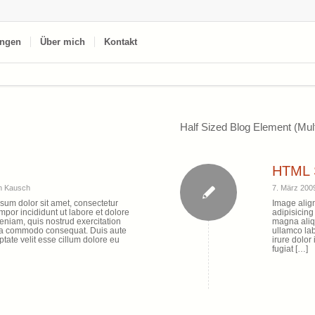
ngen
Über mich
Kontakt
Half Sized Blog Element (Mult
HTML 
n
Kausch
7. März 200
psum dolor sit amet, consectetur
Image align
mpor incididunt ut labore et dolore
adipisicing
niam, quis nostrud exercitation
magna aliq
x ea commodo consequat. Duis aute
ullamco la
ptate velit esse cillum dolore eu
irure dolor
fugiat […]