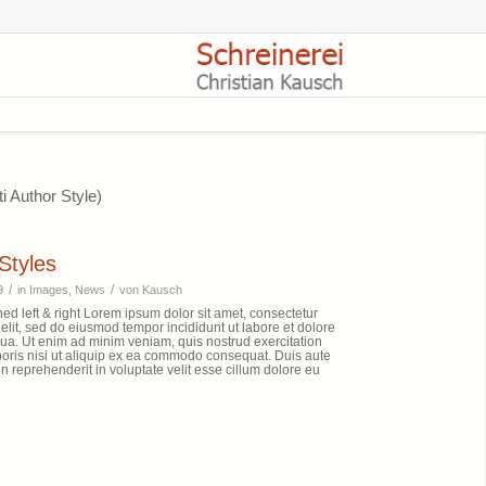
i Author Style)
Styles
/
/
9
in
Images
,
News
von
Kausch
ed left & right Lorem ipsum dolor sit amet, consectetur
 elit, sed do eiusmod tempor incididunt ut labore et dolore
ua. Ut enim ad minim veniam, quis nostrud exercitation
boris nisi ut aliquip ex ea commodo consequat. Duis aute
 in reprehenderit in voluptate velit esse cillum dolore eu