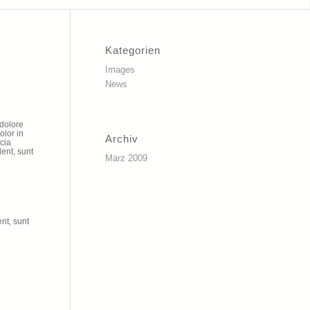
Kategorien
Images
News
 dolore
olor in
Archiv
icia
dent, sunt
März 2009
nt, sunt