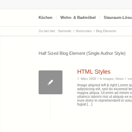
Küchen
Wohn- & Badmöbel
Stauraum-Lösu
Du bist hier:
Startseite
/
Shortcodes
/
Blog Elements
Half Sized Blog Element (Single Author Style)
HTML Styles
/
/
7. März 2009
in
Images
,
News
vo
Image aligned left & right Lorem i
adipisicing elit, sed do eiusmod te
magna aliqua. Ut enim ad minim ve
ullamco laboris nisi ut aliquip e
irure dolor in reprehenderit in volu
fugiat […]