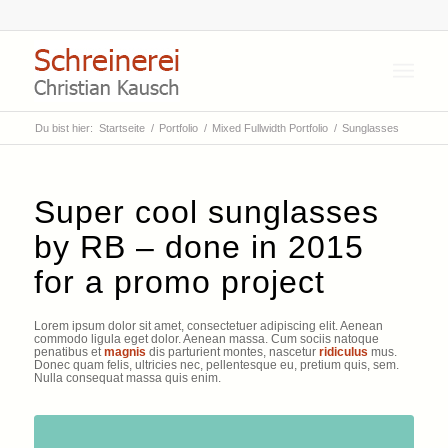
Du bist hier:
Startseite
/
Portfolio
/
Mixed Fullwidth Portfolio
/
Sunglasses
Super cool sunglasses
by RB – done in 2015
for a promo project
Lorem ipsum dolor sit amet, consectetuer adipiscing elit. Aenean
commodo ligula eget dolor. Aenean massa. Cum sociis natoque
penatibus et
magnis
dis parturient montes, nascetur
ridiculus
mus.
Donec quam felis, ultricies nec, pellentesque eu, pretium quis, sem.
Nulla consequat massa quis enim.